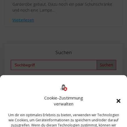
Garderobe gebaut. Dazu noch ein paar Schuhschränke
und noch eine Lampe…
Weiterlesen
Suchen
Search
for:
Backup
AD
2013
365
2010
Anmeldung
ESXI
Bautagebuch
ESX
Exchange
HP
Haus
Fritzbox
firewall
Cookie-Zustimmung
Microsoft
kostenlos
Linux
Office
Migration
verwalten
Open Source
Office 365
OSX
Powershell
Outlook
Server
Um dir ein optimales Erlebnis zu bieten, verwenden wir Technologien
Sicherheit
Sanierung
Security
SBS
wie Cookies, um Geräteinformationen zu speichern und/oder darauf
Sophos
SSL
Ubuntu
SIEM
Sicherung
zuzugreifen. Wenn du diesen Technologien zustimmst, können wir