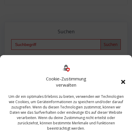
Suchen
Search
for:
Backup
AD
2013
365
2010
Anmeldung
ESXI
Bautagebuch
ESX
Exchange
HP
Haus
Fritzbox
firewall
Cookie-Zustimmung
Microsoft
kostenlos
Linux
Office
Migration
verwalten
Open Source
Office 365
OSX
Powershell
Outlook
Server
Um dir ein optimales Erlebnis zu bieten, verwenden wir Technologien
Sicherheit
Sanierung
Security
SBS
wie Cookies, um Geräteinformationen zu speichern und/oder darauf
Sophos
SSL
Ubuntu
SIEM
Sicherung
zuzugreifen. Wenn du diesen Technologien zustimmst, können wir
Update
UTM
Veeam
Daten wie das Surfverhalten oder eindeutige IDs auf dieser Website
VCSA
Upgrade
VCenter
verarbeiten. Wenn du deine Zustimmung nicht erteilst oder
Windows
VMWare
VPN
WAZUH
zurückziehst, können bestimmte Merkmale und Funktionen
Zertifikat
beeinträchtigt werden.