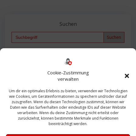
Suchen
Search
for:
Backup
AD
2013
365
2010
Anmeldung
ESXI
Bautagebuch
ESX
Exchange
HP
Haus
Fritzbox
firewall
Cookie-Zustimmung
Microsoft
kostenlos
Linux
Office
Migration
verwalten
Open Source
Office 365
OSX
Powershell
Outlook
Server
Um dir ein optimales Erlebnis zu bieten, verwenden wir Technologien
Sicherheit
Sanierung
Security
SBS
wie Cookies, um Geräteinformationen zu speichern und/oder darauf
Sophos
SSL
Ubuntu
SIEM
Sicherung
zuzugreifen. Wenn du diesen Technologien zustimmst, können wir
Update
UTM
Veeam
Daten wie das Surfverhalten oder eindeutige IDs auf dieser Website
VCSA
Upgrade
VCenter
verarbeiten. Wenn du deine Zustimmung nicht erteilst oder
Windows
VMWare
VPN
WAZUH
zurückziehst, können bestimmte Merkmale und Funktionen
Zertifikat
beeinträchtigt werden.