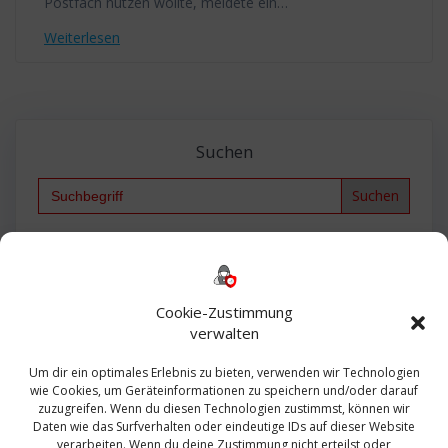
Postfach nutzen wollte, meldete ein…
Weiterlesen
Suchen
Search
for:
Backup
AD
2013
365
2010
Anmeldung
ESXI
Bautagebuch
ESX
Exchange
HP
Haus
Fritzbox
firewall
Cookie-Zustimmung
Microsoft
kostenlos
Linux
Office
Migration
verwalten
Open Source
Office 365
OSX
Powershell
Outlook
Server
Um dir ein optimales Erlebnis zu bieten, verwenden wir Technologien
Sicherheit
Sanierung
Security
SBS
wie Cookies, um Geräteinformationen zu speichern und/oder darauf
Sophos
SSL
Ubuntu
SIEM
Sicherung
zuzugreifen. Wenn du diesen Technologien zustimmst, können wir
Update
UTM
Veeam
Daten wie das Surfverhalten oder eindeutige IDs auf dieser Website
VCSA
Upgrade
VCenter
verarbeiten. Wenn du deine Zustimmung nicht erteilst oder