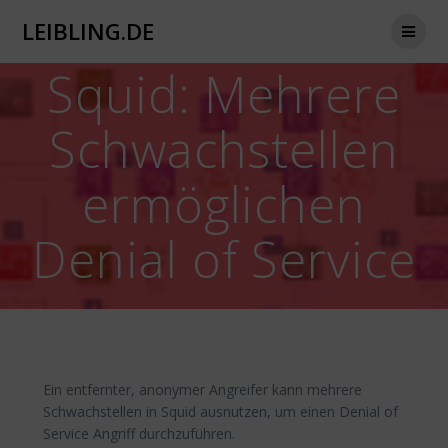
Zum
LEIBLING.DE
Inhalt
springen
Squid: Mehrere
Schwachstellen
ermöglichen
Denial of Service
Ein entfernter, anonymer Angreifer kann mehrere
Schwachstellen in Squid ausnutzen, um einen Denial of
Service Angriff durchzuführen.