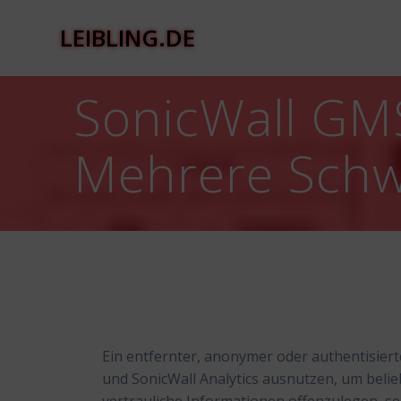
Zum
Inhalt
LEIBLING.DE
springen
SonicWall GMS
Mehrere Schw
Ein entfernter, anonymer oder authentisier
und SonicWall Analytics ausnutzen, um be