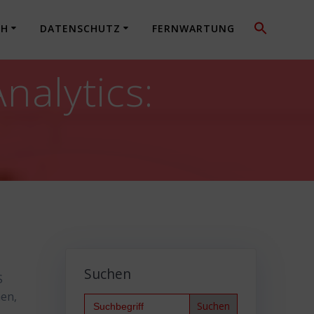
CH
DATENSCHUTZ
FERNWARTUNG
nalytics:
Suchen
S
en,
Search
for: