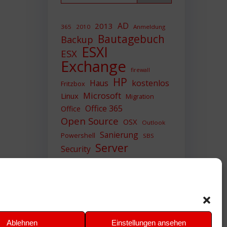
AD
2013
365
2010
Anmeldung
Bautagebuch
Backup
ESXI
ESX
Exchange
firewall
HP
Haus
kostenlos
Fritzbox
Microsoft
Linux
Migration
Office 365
Office
Open Source
OSX
Outlook
Sanierung
Powershell
SBS
Server
Security
Sicherheit
SIEM
Sicherung
Sophos
SSL
Ubuntu
Update
UTM
Upgrade
Veeam
VCSA
VCenter
VMWare
VPN
WAZUH
Ablehnen
Einstellungen ansehen