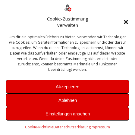
Backup
AD
2013
365
2010
Anmeldung
ESXI
Bautagebuch
ESX
Exchange
HP
Haus
Fritzbox
firewall
Cookie-Zustimmung
Microsoft
kostenlos
Linux
Office
Migration
verwalten
Open Source
Office 365
OSX
Powershell
Outlook
Server
Um dir ein optimales Erlebnis zu bieten, verwenden wir Technologien
Sicherheit
Sanierung
Security
SBS
wie Cookies, um Geräteinformationen zu speichern und/oder darauf
Sophos
SSL
Ubuntu
SIEM
Sicherung
zuzugreifen. Wenn du diesen Technologien zustimmst, können wir
Update
UTM
Veeam
Daten wie das Surfverhalten oder eindeutige IDs auf dieser Website
VCSA
Upgrade
VCenter
verarbeiten. Wenn du deine Zustimmung nicht erteilst oder
Windows
VMWare
VPN
WAZUH
zurückziehst, können bestimmte Merkmale und Funktionen
Zertifikat
beeinträchtigt werden.
Akzeptieren
Ablehnen
© 2026 Leibling.de. Erstellt mit WordPress und dem
Highlight
Einstellungen ansehen
Theme
Cookie-Richtlinie
Datenschutzerklärung
Impressum