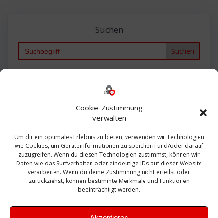
Suchen
Search
for:
Backup
AD
2013
365
2010
Anmeldung
ESXI
Bautagebuch
ESX
Exchange
HP
Haus
Fritzbox
firewall
Cookie-Zustimmung
Microsoft
kostenlos
Linux
Office
Migration
verwalten
Open Source
Office 365
OSX
Powershell
Outlook
Server
Um dir ein optimales Erlebnis zu bieten, verwenden wir Technologien
Sicherheit
Sanierung
Security
SBS
wie Cookies, um Geräteinformationen zu speichern und/oder darauf
Sophos
SSL
Ubuntu
SIEM
Sicherung
zuzugreifen. Wenn du diesen Technologien zustimmst, können wir
Update
UTM
Veeam
Daten wie das Surfverhalten oder eindeutige IDs auf dieser Website
VCSA
Upgrade
VCenter
verarbeiten. Wenn du deine Zustimmung nicht erteilst oder
Windows
VMWare
VPN
WAZUH
zurückziehst, können bestimmte Merkmale und Funktionen
Zertifikat
beeinträchtigt werden.
Akzeptieren