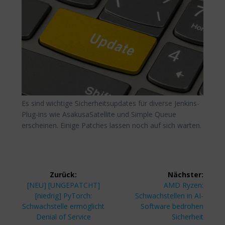
Es sind wichtige Sicherheitsupdates für diverse Jenkins-
Plug-ins wie AsakusaSatellite und Simple Queue
erscheinen. Einige Patches lassen noch auf sich warten.
Beitragsnavigation
Zurück:
Nächster:
Vorheriger
Nächster
[NEU] [UNGEPATCHT]
AMD Ryzen:
Beitrag:
Beitrag:
[niedrig] PyTorch:
Schwachstellen in AI-
Schwachstelle ermöglicht
Software bedrohen
Denial of Service
Sicherheit