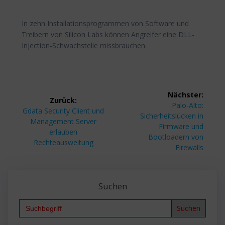
In zehn Installationsprogrammen von Software und
Treibern von Silicon Labs können Angreifer eine DLL-
Injection-Schwachstelle missbrauchen.
Beitragsnavigation
Nächster:
Zurück:
Nächster
Palo-Alto:
Vorheriger
Gdata Security Client und
Beitrag:
Sicherheitslücken in
Beitrag:
Management Server
Firmware und
erlauben
Bootloadern von
Rechteausweitung
Firewalls
Suchen
Search
for: