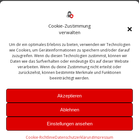
Backup
AD
2013
365
2010
Anmeldung
ESXI
Bautagebuch
ESX
Exchange
HP
Haus
Fritzbox
firewall
Cookie-Zustimmung
Microsoft
kostenlos
Linux
Office
Migration
verwalten
Open Source
Office 365
OSX
Powershell
Outlook
Server
Um dir ein optimales Erlebnis zu bieten, verwenden wir Technologien
Sicherheit
Sanierung
Security
SBS
wie Cookies, um Geräteinformationen zu speichern und/oder darauf
Sophos
SSL
Ubuntu
SIEM
Sicherung
zuzugreifen. Wenn du diesen Technologien zustimmst, können wir
Update
UTM
Veeam
Daten wie das Surfverhalten oder eindeutige IDs auf dieser Website
VCSA
Upgrade
VCenter
verarbeiten. Wenn du deine Zustimmung nicht erteilst oder
Windows
VMWare
VPN
WAZUH
zurückziehst, können bestimmte Merkmale und Funktionen
Zertifikat
beeinträchtigt werden.
Akzeptieren
Ablehnen
© 2026 Leibling.de. Erstellt mit WordPress und dem
Highlight
Einstellungen ansehen
Theme
Cookie-Richtlinie
Datenschutzerklärung
Impressum