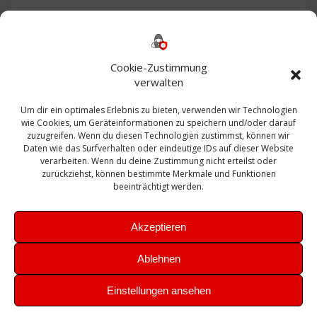
Backup
AD
2013
365
2010
Anmeldung
ESXI
Bautagebuch
ESX
Exchange
HP
Haus
Fritzbox
firewall
Cookie-Zustimmung
Microsoft
kostenlos
Linux
Office
Migration
verwalten
Open Source
Office 365
OSX
Powershell
Outlook
Server
Um dir ein optimales Erlebnis zu bieten, verwenden wir Technologien
Sicherheit
Sanierung
Security
SBS
wie Cookies, um Geräteinformationen zu speichern und/oder darauf
Sophos
SSL
Ubuntu
SIEM
Sicherung
zuzugreifen. Wenn du diesen Technologien zustimmst, können wir
Update
UTM
Veeam
Daten wie das Surfverhalten oder eindeutige IDs auf dieser Website
VCSA
Upgrade
VCenter
verarbeiten. Wenn du deine Zustimmung nicht erteilst oder
Windows
VMWare
VPN
WAZUH
zurückziehst, können bestimmte Merkmale und Funktionen
Zertifikat
beeinträchtigt werden.
Akzeptieren
Ablehnen
© 2026 Leibling.de. Erstellt mit WordPress und dem
Highlight
Einstellungen ansehen
Theme