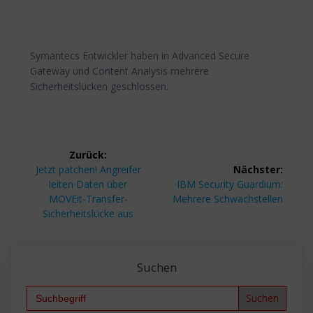
Symantecs Entwickler haben in Advanced Secure
Gateway und Content Analysis mehrere
Sicherheitslücken geschlossen.
Beitragsnavigation
Zurück:
Vorheriger
Jetzt patchen! Angreifer
Nächster:
Beitrag:
Nächster
leiten Daten über
IBM Security Guardium:
Beitrag:
MOVEit-Transfer-
Mehrere Schwachstellen
Sicherheitslücke aus
Suchen
Search
for: