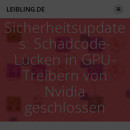
Zum
LEIBLING.DE
Inhalt
springen
Sicherheitsupdate
s: Schadcode-
Lücken in GPU-
Treibern von
Nvidia
geschlossen