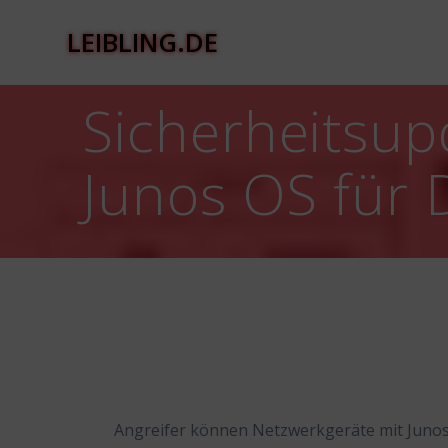
Zum
Inhalt
LEIBLING.DE
springen
Sicherheitsup
Junos OS für 
Angreifer können Netzwerkgeräte mit Junos