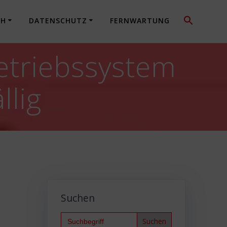
CH
DATENSCHUTZ
FERNWARTUNG
etriebssystem
llig
Suchen
Search
for: