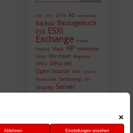
AD
2013
365
2010
Anmeldung
Bautagebuch
Backup
ESXI
ESX
Exchange
firewall
HP
Haus
kostenlos
Fritzbox
Microsoft
Linux
Migration
Office 365
Office
Open Source
OSX
Outlook
Sanierung
Powershell
SBS
Server
Security
Sicherheit
SIEM
Sicherung
Sophos
SSL
Ubuntu
Update
UTM
Upgrade
Veeam
VCSA
VCenter
VMWare
VPN
WAZUH
Ablehnen
Einstellungen ansehen