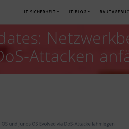
IT SICHERHEIT
IT BLOG
BAUTAGEBU
dates: Netzwerkb
DoS-Attacken anfä
 OS und Junos OS Evolved via DoS-Attacke lahmlegen.