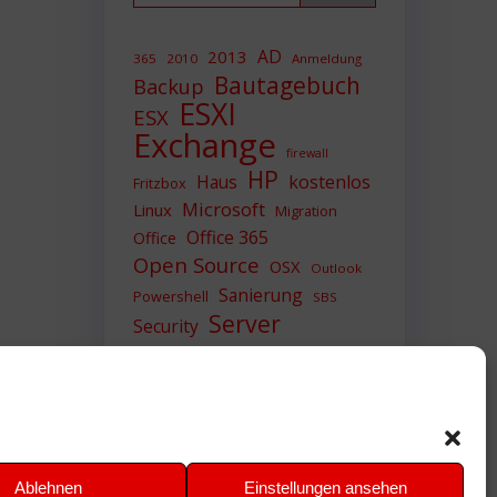
AD
2013
365
2010
Anmeldung
Bautagebuch
Backup
ESXI
ESX
Exchange
firewall
HP
Haus
kostenlos
Fritzbox
Microsoft
Linux
Migration
Office 365
Office
Open Source
OSX
Outlook
Sanierung
Powershell
SBS
Server
Security
Sicherheit
SIEM
Sicherung
Sophos
SSL
Ubuntu
Update
UTM
Upgrade
Veeam
VCSA
VCenter
VMWare
VPN
WAZUH
Ablehnen
Einstellungen ansehen