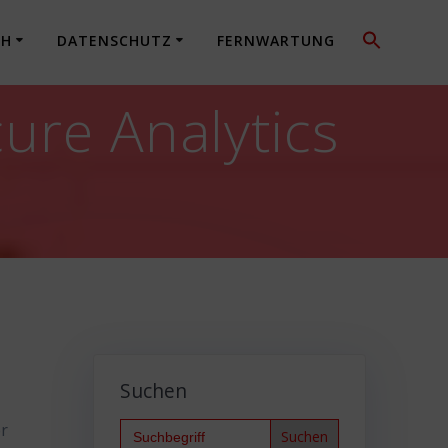
CH
DATENSCHUTZ
FERNWARTUNG
ure Analytics
Suchen
Search
er
for: