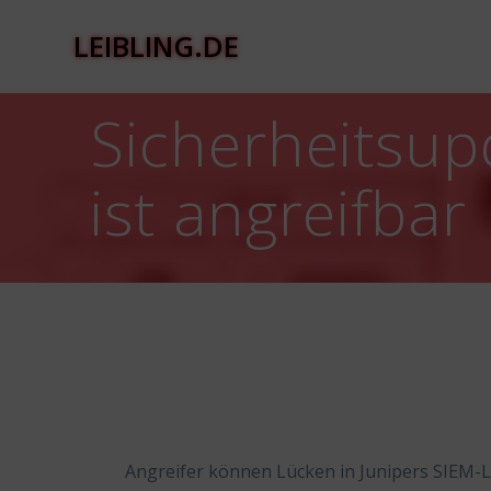
Zum
Inhalt
LEIBLING.DE
springen
Sicherheitsup
ist angreifbar
Angreifer können Lücken in Junipers SIEM-