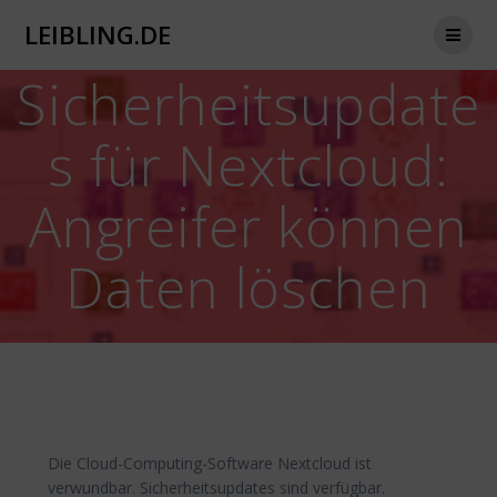
Zum
LEIBLING.DE
Inhalt
springen
Sicherheitsupdate
s für Nextcloud:
Angreifer können
Daten löschen
Die Cloud-Computing-Software Nextcloud ist
verwundbar. Sicherheitsupdates sind verfügbar.