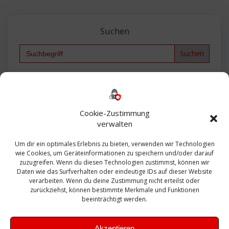
Suchen
Search
for:
Backup
AD
2013
365
2010
Anmeldung
ESXI
Bautagebuch
ESX
Exchange
HP
Haus
Fritzbox
firewall
Cookie-Zustimmung
Microsoft
kostenlos
Linux
Office
Migration
verwalten
Open Source
Office 365
OSX
Powershell
Outlook
Server
Um dir ein optimales Erlebnis zu bieten, verwenden wir Technologien
Sicherheit
Sanierung
Security
SBS
wie Cookies, um Geräteinformationen zu speichern und/oder darauf
Sophos
SSL
Ubuntu
SIEM
Sicherung
zuzugreifen. Wenn du diesen Technologien zustimmst, können wir
Update
UTM
Veeam
Daten wie das Surfverhalten oder eindeutige IDs auf dieser Website
VCSA
Upgrade
VCenter
verarbeiten. Wenn du deine Zustimmung nicht erteilst oder
Windows
VMWare
VPN
WAZUH
zurückziehst, können bestimmte Merkmale und Funktionen
Zertifikat
beeinträchtigt werden.
Akzeptieren