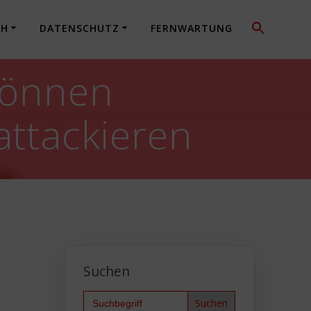
CH
DATENSCHUTZ
FERNWARTUNG
 können
ttackieren
Suchen
Search
for: