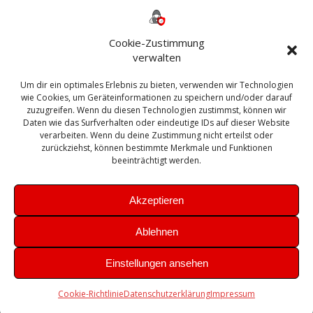
Backup
AD
2013
365
2010
Anmeldung
ESXI
Bautagebuch
ESX
Exchange
HP
Haus
Fritzbox
firewall
Cookie-Zustimmung
Microsoft
kostenlos
Linux
Office
Migration
verwalten
Open Source
Office 365
OSX
Powershell
Outlook
Server
Um dir ein optimales Erlebnis zu bieten, verwenden wir Technologien
Sicherheit
Sanierung
Security
SBS
wie Cookies, um Geräteinformationen zu speichern und/oder darauf
Sophos
SSL
Ubuntu
SIEM
Sicherung
zuzugreifen. Wenn du diesen Technologien zustimmst, können wir
Update
UTM
Veeam
Daten wie das Surfverhalten oder eindeutige IDs auf dieser Website
VCSA
Upgrade
VCenter
verarbeiten. Wenn du deine Zustimmung nicht erteilst oder
Windows
VMWare
VPN
WAZUH
zurückziehst, können bestimmte Merkmale und Funktionen
Zertifikat
beeinträchtigt werden.
Akzeptieren
Ablehnen
© 2026 Leibling.de. Erstellt mit WordPress und dem
Highlight
Einstellungen ansehen
Theme
Cookie-Richtlinie
Datenschutzerklärung
Impressum