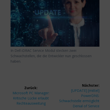
In Dell iDRAC Service Modul stecken zwei
Schwachstellen, die die Entwickler nun geschlossen
haben.
Beitragsnavigation
Nächster:
Zurück:
Nächster
[UPDATE] [mittel]
Vorheriger
Microsoft PC Manager:
Beitrag:
PowerDNS:
Beitrag:
Kritische Lücke erlaubt
Schwachstelle ermöglicht
Rechteausweitung
Denial of Service