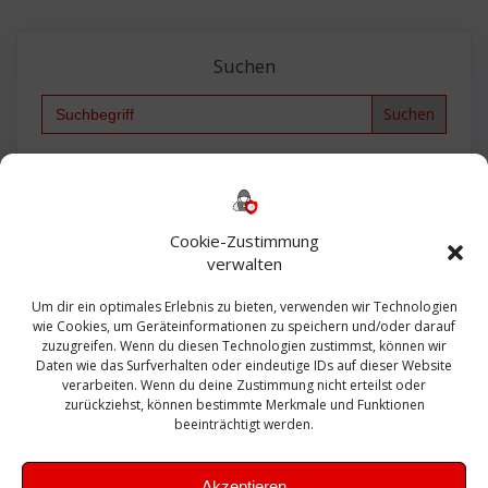
Suchen
Search
for:
Backup
AD
2013
365
2010
Anmeldung
ESXI
Bautagebuch
ESX
Exchange
HP
Haus
Fritzbox
firewall
Cookie-Zustimmung
Microsoft
kostenlos
Linux
Office
Migration
verwalten
Open Source
Office 365
OSX
Powershell
Outlook
Server
Um dir ein optimales Erlebnis zu bieten, verwenden wir Technologien
Sicherheit
Sanierung
Security
SBS
wie Cookies, um Geräteinformationen zu speichern und/oder darauf
Sophos
SSL
Ubuntu
SIEM
Sicherung
zuzugreifen. Wenn du diesen Technologien zustimmst, können wir
Update
UTM
Veeam
Daten wie das Surfverhalten oder eindeutige IDs auf dieser Website
VCSA
Upgrade
VCenter
verarbeiten. Wenn du deine Zustimmung nicht erteilst oder
Windows
VMWare
VPN
WAZUH
zurückziehst, können bestimmte Merkmale und Funktionen
Zertifikat
beeinträchtigt werden.
Akzeptieren