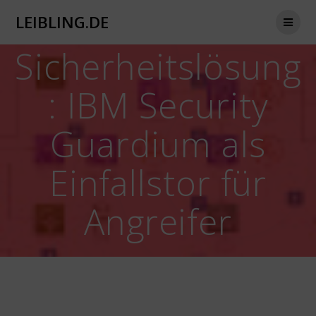
Zum
LEIBLING.DE
Inhalt
springen
Sicherheitslösung
: IBM Security
Guardium als
Einfallstor für
Angreifer