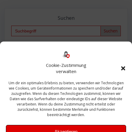
Suchen
Search
for:
Backup
AD
2013
365
2010
Anmeldung
ESXI
Bautagebuch
ESX
Exchange
HP
Haus
Fritzbox
firewall
Cookie-Zustimmung
Microsoft
kostenlos
Linux
Office
Migration
verwalten
Open Source
Office 365
OSX
Powershell
Outlook
Server
Um dir ein optimales Erlebnis zu bieten, verwenden wir Technologien
Sicherheit
Sanierung
Security
SBS
wie Cookies, um Geräteinformationen zu speichern und/oder darauf
Sophos
SSL
Ubuntu
SIEM
Sicherung
zuzugreifen. Wenn du diesen Technologien zustimmst, können wir
Update
UTM
Veeam
Daten wie das Surfverhalten oder eindeutige IDs auf dieser Website
VCSA
Upgrade
VCenter
verarbeiten. Wenn du deine Zustimmung nicht erteilst oder
Windows
VMWare
VPN
WAZUH
zurückziehst, können bestimmte Merkmale und Funktionen
Zertifikat
beeinträchtigt werden.
Akzeptieren