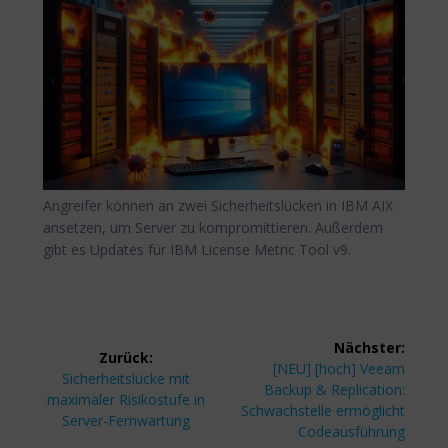
Angreifer können an zwei Sicherheitslücken in IBM AIX
ansetzen, um Server zu kompromittieren. Außerdem
gibt es Updates für IBM License Metric Tool v9.
Beitragsnavigation
Nächster:
Zurück:
Nächster
[NEU] [hoch] Veeam
Vorheriger
Sicherheitslücke mit
Beitrag:
Backup & Replication:
Beitrag:
maximaler Risikostufe in
Schwachstelle ermöglicht
Server-Fernwartung
Codeausführung