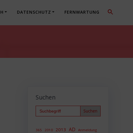
CH
DATENSCHUTZ
FERNWARTUNG
Suchen
n
Search
for:
AD
2013
365
2010
Anmeldung