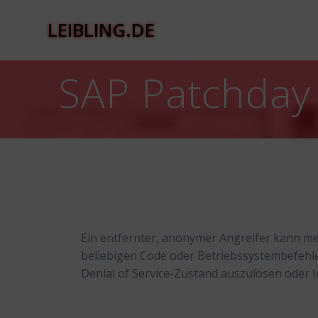
Zum
Inhalt
LEIBLING.DE
springen
SAP Patchday 
Ein entfernter, anonymer Angreifer kann m
beliebigen Code oder Betriebssystembefeh
Denial of Service-Zustand auszulösen oder 