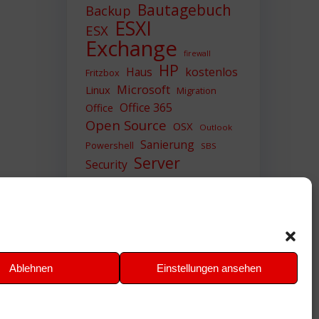
Bautagebuch
Backup
ESXI
ESX
Exchange
firewall
HP
Haus
kostenlos
Fritzbox
Microsoft
Linux
Migration
Office 365
Office
Open Source
OSX
Outlook
Sanierung
Powershell
SBS
Server
Security
Sicherheit
SIEM
Sicherung
Sophos
SSL
Ubuntu
Update
UTM
Upgrade
Veeam
VCSA
VCenter
VMWare
VPN
WAZUH
Ablehnen
Einstellungen ansehen
Windows
Zertifikat