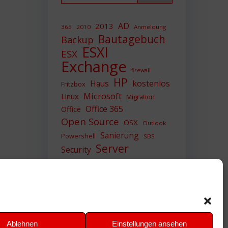
AD
2013
365
2010
Anmeldung
Bautagebuch
Backup
ESXI
ESX
Exchange
firewall
HP
Haus
kostenlos
Fritzbox
Microsoft
Linux
Migration
Office 365
Office
Open Source
OSX
Outlook
Sanierung
Powershell
SBS
Server
Security
Sicherheit
SIEM
Sicherung
Sophos
SSL
Ubuntu
Update
UTM
Upgrade
Veeam
VCSA
VCenter
VMWare
VPN
WAZUH
Ablehnen
Einstellungen ansehen