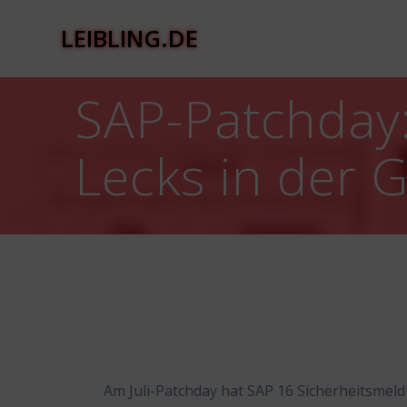
Zum
Inhalt
LEIBLING.DE
springen
SAP-Patchday
Lecks in der 
Am Juli-Patchday hat SAP 16 Sicherheitsme