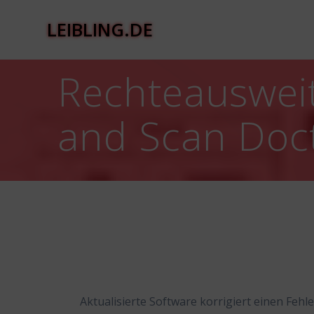
Zum
Inhalt
LEIBLING.DE
springen
Rechteausweit
and Scan Doc
Aktualisierte Software korrigiert einen Fehl