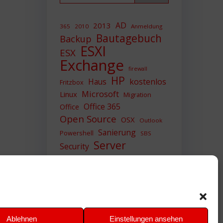
AD
2013
365
2010
Anmeldung
Bautagebuch
Backup
ESXI
ESX
Exchange
firewall
HP
Haus
kostenlos
Fritzbox
Microsoft
Linux
Migration
Office 365
Office
Open Source
OSX
Outlook
Sanierung
Powershell
SBS
Server
Security
Sicherheit
SIEM
Sicherung
Sophos
SSL
Ubuntu
Update
UTM
Upgrade
Veeam
VCSA
VCenter
VMWare
VPN
WAZUH
Ablehnen
Einstellungen ansehen