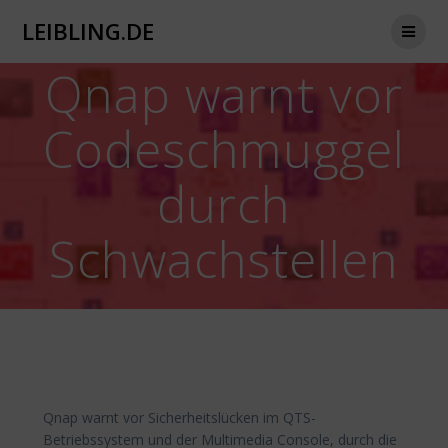
Zum
LEIBLING.DE
Inhalt
springen
Qnap warnt vor
Codeschmuggel
durch
Schwachstellen
Qnap warnt vor Sicherheitslücken im QTS-
Betriebssystem und der Multimedia Console, durch die