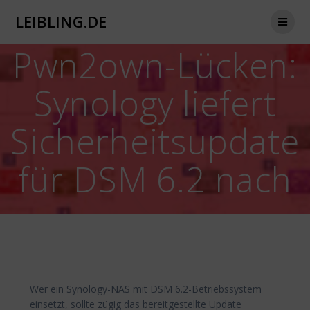
Zum
LEIBLING.DE
Inhalt
springen
Pwn2own-Lücken:
Synology liefert
Sicherheitsupdate
für DSM 6.2 nach
Wer ein Synology-NAS mit DSM 6.2-Betriebssystem
einsetzt, sollte zügig das bereitgestellte Update