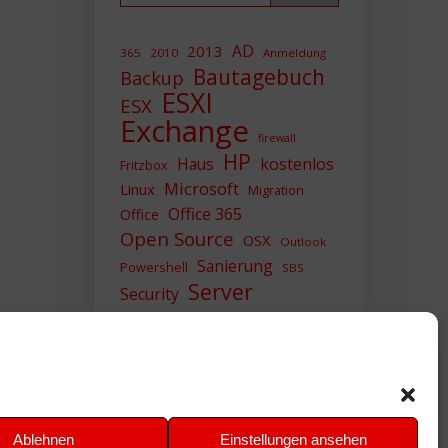
AD
2013
365
2010
Anmeldung
Bautagebuch
Backup
ESXI
ESX
Exchange
firewall
HP
Haus
kostenlos
Fritzbox
Microsoft
Linux
Migration
Office 365
Office
Open Source
OSX
Outlook
Sanierung
Powershell
SBS
Server
Security
Sicherheit
SIEM
Sicherung
Sophos
SSL
Ubuntu
Update
UTM
Upgrade
Veeam
VCSA
VCenter
VMWare
VPN
WAZUH
Ablehnen
Einstellungen ansehen