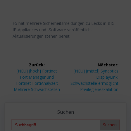
F5 hat mehrere Sicherheitsmeldungen zu Lecks in BIG-
IP-Appliances und -Software veröffentlicht.
Aktualisierungen stehen bereit.
Beitragsnavigation
Zurück:
Nächster:
Vorheriger
Nächster
[NEU] [hoch] Fortinet
[NEU] [mittel] Synaptics
Beitrag:
Beitrag:
FortiManager und
DisplayLink:
Fortinet FortiAnalyzer:
Schwachstelle ermöglicht
Mehrere Schwachstellen
Privilegieneskalation
Suchen
Search
for: