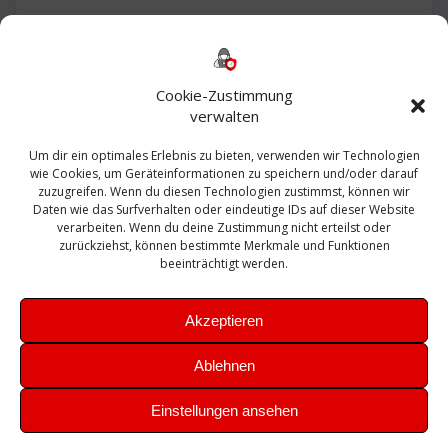
Backup
AD
2013
365
2010
Anmeldung
ESXI
Bautagebuch
ESX
Exchange
HP
Haus
Fritzbox
firewall
Cookie-Zustimmung
Microsoft
kostenlos
Linux
Office
Migration
verwalten
Open Source
Office 365
OSX
Powershell
Outlook
Server
Um dir ein optimales Erlebnis zu bieten, verwenden wir Technologien
Sicherheit
Sanierung
Security
SBS
wie Cookies, um Geräteinformationen zu speichern und/oder darauf
Sophos
SSL
Ubuntu
SIEM
Sicherung
zuzugreifen. Wenn du diesen Technologien zustimmst, können wir
Update
UTM
Veeam
Daten wie das Surfverhalten oder eindeutige IDs auf dieser Website
VCSA
Upgrade
VCenter
verarbeiten. Wenn du deine Zustimmung nicht erteilst oder
Windows
VMWare
VPN
WAZUH
zurückziehst, können bestimmte Merkmale und Funktionen
Zertifikat
beeinträchtigt werden.
Akzeptieren
Ablehnen
© 2026 Leibling.de. Erstellt mit WordPress und dem
Highlight
Einstellungen ansehen
Theme