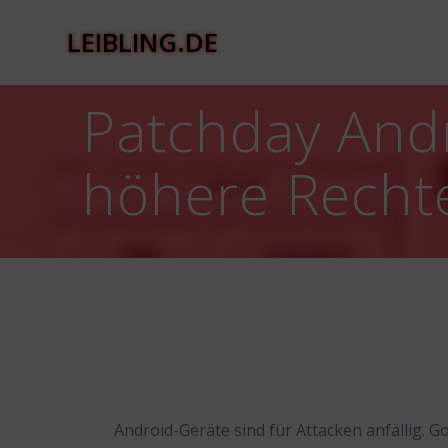
Zum
Inhalt
LEIBLING.DE
springen
Patchday Andr
höhere Rechte
Android-Geräte sind für Attacken anfällig. G