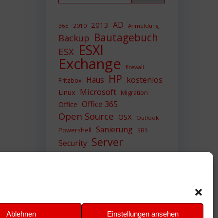
AD
2013
365
2010
Anmeldung
Bautagebuch
Backup
ESXI
ESX
Exchange
firewall
HP
Haus
kostenlos
Fritzbox
Microsoft
Linux
Migration
Office 365
Office
Open Source
OSX
Outlook
Sanierung
Powershell
SBS
Server
Security
Sicherheit
SIEM
Sicherung
Sophos
SSL
Ubuntu
Update
UTM
Upgrade
Veeam
VCSA
VCenter
VMWare
VPN
WAZUH
Ablehnen
Einstellungen ansehen