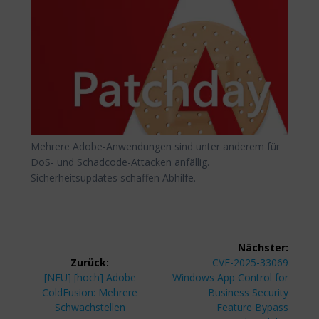
Mehrere Adobe-Anwendungen sind unter anderem für
DoS- und Schadcode-Attacken anfällig.
Sicherheitsupdates schaffen Abhilfe.
Beitragsnavigation
Nächster:
Nächster
Zurück:
CVE-2025-33069
Vorheriger
Beitrag:
[NEU] [hoch] Adobe
Windows App Control for
Beitrag:
ColdFusion: Mehrere
Business Security
Schwachstellen
Feature Bypass