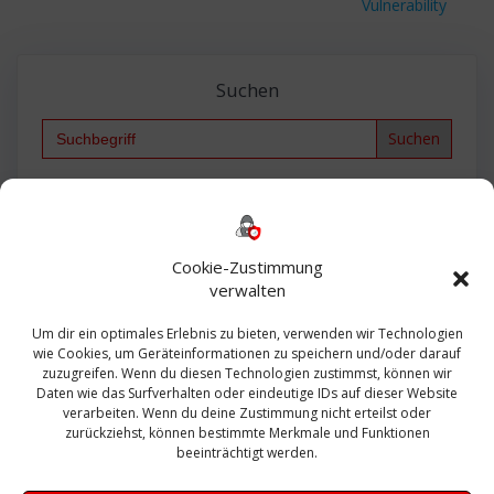
Vulnerability
Suchen
Search
for:
Backup
AD
2013
365
2010
Anmeldung
ESXI
Bautagebuch
ESX
Exchange
HP
Haus
Fritzbox
firewall
Cookie-Zustimmung
Microsoft
kostenlos
Linux
Office
Migration
verwalten
Open Source
Office 365
OSX
Powershell
Outlook
Server
Um dir ein optimales Erlebnis zu bieten, verwenden wir Technologien
Sicherheit
Sanierung
Security
SBS
wie Cookies, um Geräteinformationen zu speichern und/oder darauf
Sophos
SSL
Ubuntu
SIEM
Sicherung
zuzugreifen. Wenn du diesen Technologien zustimmst, können wir
Update
UTM
Veeam
Daten wie das Surfverhalten oder eindeutige IDs auf dieser Website
VCSA
Upgrade
VCenter
verarbeiten. Wenn du deine Zustimmung nicht erteilst oder
Windows
VMWare
VPN
WAZUH
zurückziehst, können bestimmte Merkmale und Funktionen
Zertifikat
beeinträchtigt werden.