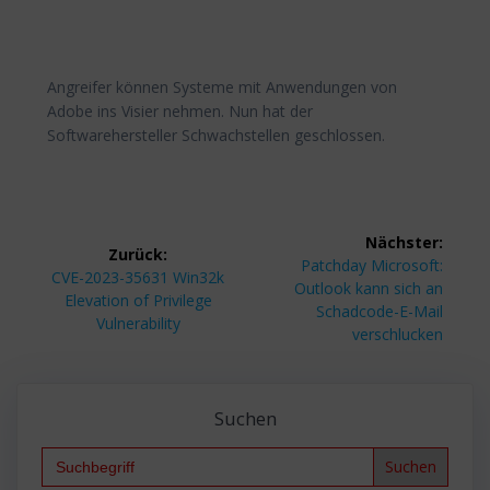
Angreifer können Systeme mit Anwendungen von
Adobe ins Visier nehmen. Nun hat der
Softwarehersteller Schwachstellen geschlossen.
Beitragsnavigation
Nächster:
Zurück:
Nächster
Patchday Microsoft:
Vorheriger
CVE-2023-35631 Win32k
Beitrag:
Outlook kann sich an
Beitrag:
Elevation of Privilege
Schadcode-E-Mail
Vulnerability
verschlucken
Suchen
Search
for: