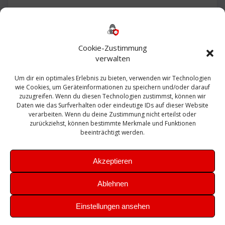
Backup
AD
2013
365
2010
Anmeldung
ESXI
Bautagebuch
ESX
Exchange
HP
Haus
Fritzbox
firewall
Cookie-Zustimmung
Microsoft
kostenlos
Linux
Office
Migration
verwalten
Open Source
Office 365
OSX
Powershell
Outlook
Server
Um dir ein optimales Erlebnis zu bieten, verwenden wir Technologien
Sicherheit
Sanierung
Security
SBS
wie Cookies, um Geräteinformationen zu speichern und/oder darauf
Sophos
SSL
Ubuntu
SIEM
Sicherung
zuzugreifen. Wenn du diesen Technologien zustimmst, können wir
Update
UTM
Veeam
Daten wie das Surfverhalten oder eindeutige IDs auf dieser Website
VCSA
Upgrade
VCenter
verarbeiten. Wenn du deine Zustimmung nicht erteilst oder
Windows
VMWare
VPN
WAZUH
zurückziehst, können bestimmte Merkmale und Funktionen
Zertifikat
beeinträchtigt werden.
Akzeptieren
Ablehnen
© 2026 Leibling.de. Erstellt mit WordPress und dem
Highlight
Einstellungen ansehen
Theme