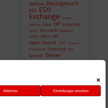
Bautagebuch
Backup
ESXI
ESX
Exchange
firewall
HP
Haus
kostenlos
Fritzbox
Microsoft
Linux
Migration
Office 365
Office
Open Source
OSX
Outlook
Sanierung
Powershell
SBS
Server
Security
Sicherheit
SIEM
Sicherung
Sophos
SSL
Ubuntu
Update
UTM
Upgrade
Veeam
VCSA
VCenter
VMWare
VPN
WAZUH
Ablehnen
Einstellungen ansehen
Windows
Zertifikat