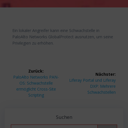
Ein lokaler Angreifer kann eine Schwachstelle in
PaloAlto Networks GlobalProtect ausnutzen, um seine
Privilegien zu erhöhen.
Beitragsnavigation
Zurück:
Nächster:
Vorheriger
PaloAlto Networks PAN-
Nächster
Liferay Portal und Liferay
Beitrag:
OS: Schwachstelle
Beitrag:
DXP: Mehrere
ermöglicht Cross-Site
Schwachstellen
Scripting
Suchen
Search