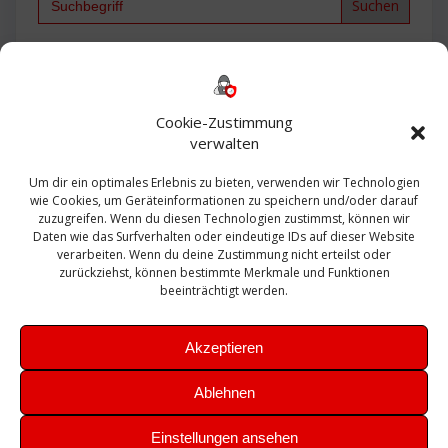
for:
Backup
AD
2013
365
2010
Anmeldung
ESXI
Bautagebuch
ESX
Exchange
HP
Haus
Fritzbox
firewall
Cookie-Zustimmung
Microsoft
kostenlos
Linux
Office
Migration
verwalten
Open Source
Office 365
OSX
Powershell
Outlook
Server
Um dir ein optimales Erlebnis zu bieten, verwenden wir Technologien
Sicherheit
Sanierung
Security
SBS
wie Cookies, um Geräteinformationen zu speichern und/oder darauf
Sophos
SSL
Ubuntu
SIEM
Sicherung
zuzugreifen. Wenn du diesen Technologien zustimmst, können wir
Update
UTM
Veeam
Daten wie das Surfverhalten oder eindeutige IDs auf dieser Website
VCSA
Upgrade
VCenter
verarbeiten. Wenn du deine Zustimmung nicht erteilst oder
Windows
VMWare
VPN
WAZUH
zurückziehst, können bestimmte Merkmale und Funktionen
Zertifikat
beeinträchtigt werden.
Akzeptieren
Ablehnen
© 2026 Leibling.de. Erstellt mit WordPress und dem
Highlight
Einstellungen ansehen
Theme