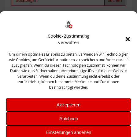
for:
Backup
AD
2013
365
2010
Anmeldung
ESXI
Bautagebuch
ESX
Exchange
HP
Haus
Fritzbox
firewall
Cookie-Zustimmung
Microsoft
kostenlos
Linux
Office
Migration
verwalten
Open Source
Office 365
OSX
Powershell
Outlook
Server
Um dir ein optimales Erlebnis zu bieten, verwenden wir Technologien
Sicherheit
Sanierung
Security
SBS
wie Cookies, um Geräteinformationen zu speichern und/oder darauf
Sophos
SSL
Ubuntu
SIEM
Sicherung
zuzugreifen. Wenn du diesen Technologien zustimmst, können wir
Update
UTM
Veeam
Daten wie das Surfverhalten oder eindeutige IDs auf dieser Website
VCSA
Upgrade
VCenter
verarbeiten. Wenn du deine Zustimmung nicht erteilst oder
Windows
VMWare
VPN
WAZUH
zurückziehst, können bestimmte Merkmale und Funktionen
Zertifikat
beeinträchtigt werden.
Akzeptieren
Ablehnen
© 2026 Leibling.de. Erstellt mit WordPress und dem
Highlight
Einstellungen ansehen
Theme