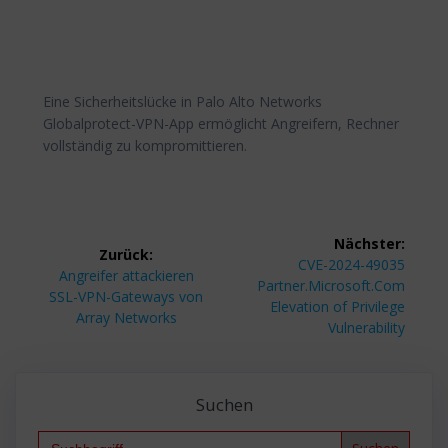
Eine Sicherheitslücke in Palo Alto Networks
Globalprotect-VPN-App ermöglicht Angreifern, Rechner
vollständig zu kompromittieren.
Beitragsnavigation
Nächster:
Zurück:
Nächster
CVE-2024-49035
Vorheriger
Angreifer attackieren
Beitrag:
Partner.Microsoft.Com
Beitrag:
SSL-VPN-Gateways von
Elevation of Privilege
Array Networks
Vulnerability
Suchen
Search