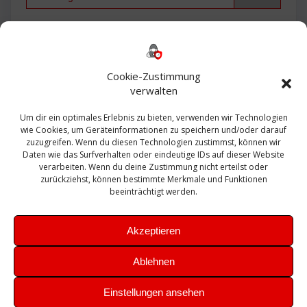
Backup
AD
2013
365
2010
Anmeldung
ESXI
Bautagebuch
ESX
Exchange
HP
Haus
Fritzbox
firewall
Cookie-Zustimmung
Microsoft
kostenlos
Linux
Office
Migration
verwalten
Open Source
Office 365
OSX
Powershell
Outlook
Server
Um dir ein optimales Erlebnis zu bieten, verwenden wir Technologien
Sicherheit
Sanierung
Security
SBS
wie Cookies, um Geräteinformationen zu speichern und/oder darauf
Sophos
SSL
Ubuntu
SIEM
Sicherung
zuzugreifen. Wenn du diesen Technologien zustimmst, können wir
Update
UTM
Veeam
Daten wie das Surfverhalten oder eindeutige IDs auf dieser Website
VCSA
Upgrade
VCenter
verarbeiten. Wenn du deine Zustimmung nicht erteilst oder
Windows
VMWare
VPN
WAZUH
zurückziehst, können bestimmte Merkmale und Funktionen
Zertifikat
beeinträchtigt werden.
Akzeptieren
Ablehnen
© 2026 Leibling.de. Erstellt mit WordPress und dem
Highlight
Einstellungen ansehen
Theme