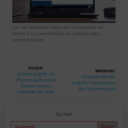
Die Tails-Maintainer haben das Notfallupdate auf
Version 6.14.2 veröffentlicht. Sie schließen darin
Sicherheitslücken.
Beitragsnavigation
Zurück:
Nächster:
Vorheriger
Gezielte Angriffe auf
Nächster
Sonicwall SMA100:
Beitrag:
iPhones: Apple patcht
Beitrag:
Angreifer missbrauchen
Betriebssysteme
alte Sicherheitslücke
außerhalb der Reihe
Suchen
Search
for: