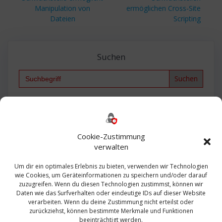
Manipulation von
ermöglichen Cross-Site
Dateien
Scripting
Suchen
Search
for:
Backup
AD
2013
365
2010
Anmeldung
ESXI
Bautagebuch
ESX
Exchange
HP
Haus
Fritzbox
firewall
Cookie-Zustimmung
Microsoft
kostenlos
Linux
Office
Migration
verwalten
Open Source
Office 365
OSX
Powershell
Outlook
Server
Um dir ein optimales Erlebnis zu bieten, verwenden wir Technologien
Sicherheit
Sanierung
Security
SBS
wie Cookies, um Geräteinformationen zu speichern und/oder darauf
Sophos
SSL
Ubuntu
SIEM
Sicherung
zuzugreifen. Wenn du diesen Technologien zustimmst, können wir
Update
UTM
Veeam
Daten wie das Surfverhalten oder eindeutige IDs auf dieser Website
VCSA
Upgrade
VCenter
verarbeiten. Wenn du deine Zustimmung nicht erteilst oder
Windows
VMWare
VPN
WAZUH
zurückziehst, können bestimmte Merkmale und Funktionen
Zertifikat
beeinträchtigt werden.