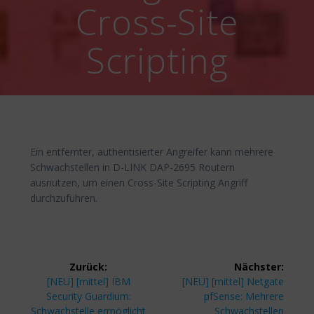
Cross-Site
Scripting
Ein entfernter, authentisierter Angreifer kann mehrere
Schwachstellen in D-LINK DAP-2695 Routern
ausnutzen, um einen Cross-Site Scripting Angriff
durchzuführen.
Beitragsnavigation
Zurück:
Nächster:
Vorheriger
Nächster
[NEU] [mittel] IBM
[NEU] [mittel] Netgate
Beitrag:
Beitrag:
Security Guardium:
pfSense: Mehrere
Schwachstelle ermöglicht
Schwachstellen