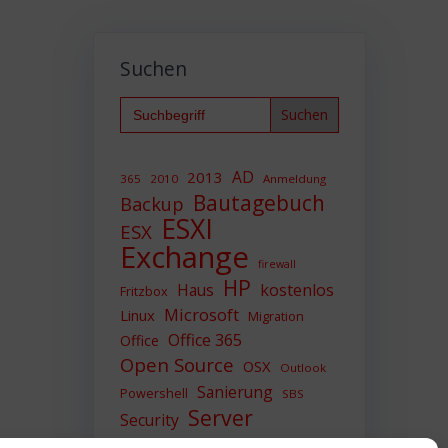
Suchen
Search
for:
AD
2013
365
2010
Anmeldung
Bautagebuch
Backup
ESXI
ESX
Exchange
firewall
HP
Haus
kostenlos
Fritzbox
Microsoft
Linux
Migration
Office 365
Office
Open Source
OSX
Outlook
Sanierung
Powershell
SBS
Server
Security
Sicherheit
SIEM
Sicherung