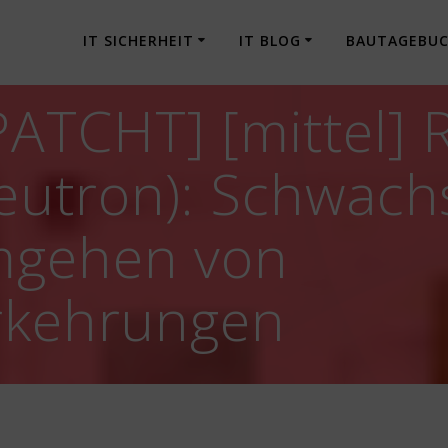
IT SICHERHEIT
IT BLOG
BAUTAGEBU
ATCHT] [mittel] 
utron): Schwachs
mgehen von
orkehrungen