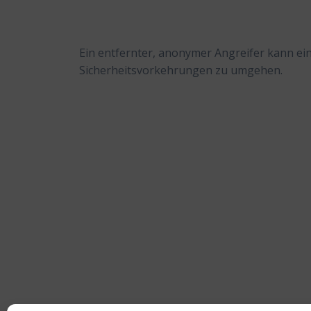
Ein entfernter, anonymer Angreifer kann ei
Sicherheitsvorkehrungen zu umgehen.
Beitragsnavigation