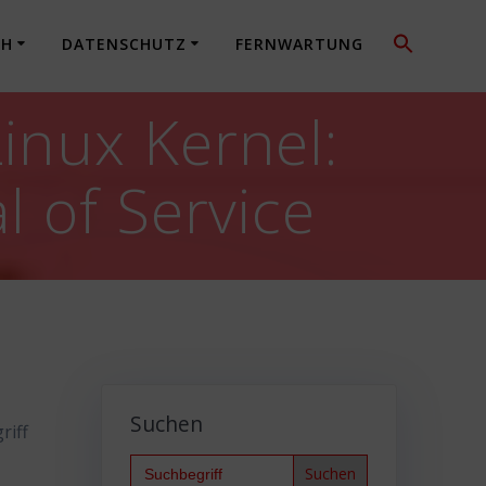
CH
DATENSCHUTZ
FERNWARTUNG
inux Kernel:
l of Service
Suchen
riff
Search
for: