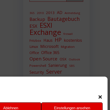
AD
2013
365
2010
Anmeldung
Bautagebuch
Backup
ESXI
ESX
Exchange
firewall
HP
Haus
kostenlos
Fritzbox
Microsoft
Linux
Migration
Office 365
Office
Open Source
OSX
Outlook
Sanierung
Powershell
SBS
Server
Security
Sicherheit
SIEM
Sicherung
Sophos
SSL
Ubuntu
Update
UTM
Upgrade
Veeam
VCSA
VCenter
VMWare
VPN
WAZUH
Ablehnen
Einstellungen ansehen