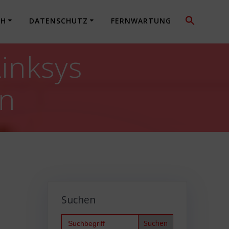
CH
DATENSCHUTZ
FERNWARTUNG
inksys
en
Suchen
Search
for: