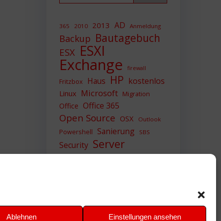
AD
2013
365
2010
Anmeldung
Bautagebuch
Backup
ESXI
ESX
Exchange
firewall
HP
Haus
kostenlos
Fritzbox
Microsoft
Linux
Migration
Office 365
Office
Open Source
OSX
Outlook
Sanierung
Powershell
SBS
Server
Security
Sicherheit
SIEM
Sicherung
Sophos
SSL
Ubuntu
Update
UTM
Upgrade
Veeam
VCSA
VCenter
VMWare
VPN
WAZUH
Ablehnen
Einstellungen ansehen