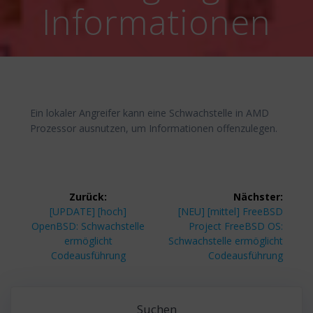
Informationen
Ein lokaler Angreifer kann eine Schwachstelle in AMD
Prozessor ausnutzen, um Informationen offenzulegen.
Beitragsnavigation
Zurück:
Nächster:
Vorheriger
Nächster
[UPDATE] [hoch]
[NEU] [mittel] FreeBSD
Beitrag:
Beitrag:
OpenBSD: Schwachstelle
Project FreeBSD OS:
ermöglicht
Schwachstelle ermöglicht
Codeausführung
Codeausführung
Suchen