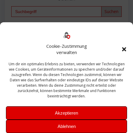
Search
for:
Backup
AD
2013
365
2010
Anmeldung
ESXI
Bautagebuch
ESX
Exchange
HP
Haus
Fritzbox
firewall
Cookie-Zustimmung
Microsoft
kostenlos
Linux
Office
Migration
verwalten
Open Source
Office 365
OSX
Powershell
Outlook
Server
Um dir ein optimales Erlebnis zu bieten, verwenden wir Technologien
Sicherheit
Sanierung
Security
SBS
wie Cookies, um Geräteinformationen zu speichern und/oder darauf
Sophos
SSL
Ubuntu
SIEM
Sicherung
zuzugreifen. Wenn du diesen Technologien zustimmst, können wir
Update
UTM
Veeam
Daten wie das Surfverhalten oder eindeutige IDs auf dieser Website
VCSA
Upgrade
VCenter
verarbeiten. Wenn du deine Zustimmung nicht erteilst oder
Windows
VMWare
VPN
WAZUH
zurückziehst, können bestimmte Merkmale und Funktionen
Zertifikat
beeinträchtigt werden.
Akzeptieren
Ablehnen