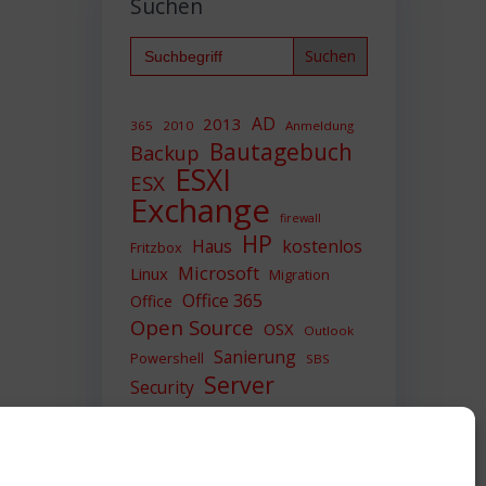
Suchen
Search
for:
AD
2013
365
2010
Anmeldung
Bautagebuch
Backup
ESXI
ESX
Exchange
firewall
HP
Haus
kostenlos
Fritzbox
Microsoft
Linux
Migration
Office 365
Office
Open Source
OSX
Outlook
Sanierung
Powershell
SBS
Server
Security
Sicherheit
SIEM
Sicherung
Sophos
SSL
Ubuntu
Update
UTM
Upgrade