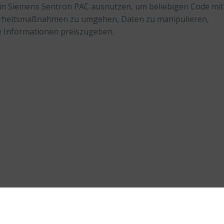
 in Siemens Sentron PAC ausnutzen, um beliebigen Code mit
herheitsmaßnahmen zu umgehen, Daten zu manipulieren,
e Informationen preiszugeben.