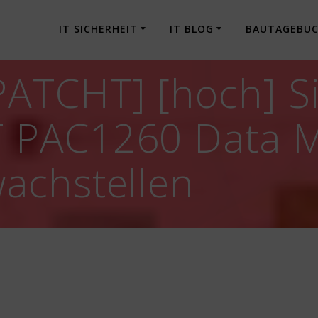
IT SICHERHEIT
IT BLOG
BAUTAGEBU
ATCHT] [hoch] S
 PAC1260 Data M
achstellen