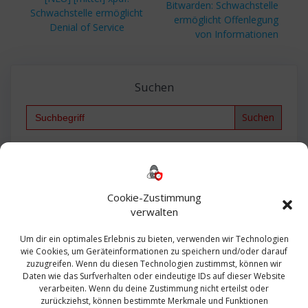
Beitrag:
Bitwarden: Schwachstelle
Beitrag:
Schwachstelle ermöglicht
ermöglicht Offenlegung
Denial of Service
von Informationen
Suchen
Search
for:
Backup
AD
2013
365
2010
Anmeldung
ESXI
Bautagebuch
ESX
Exchange
HP
Haus
Fritzbox
firewall
Cookie-Zustimmung
Microsoft
kostenlos
Linux
Office
Migration
verwalten
Open Source
Office 365
OSX
Powershell
Outlook
Server
Um dir ein optimales Erlebnis zu bieten, verwenden wir Technologien
Sicherheit
Sanierung
Security
SBS
wie Cookies, um Geräteinformationen zu speichern und/oder darauf
Sophos
SSL
Ubuntu
SIEM
Sicherung
zuzugreifen. Wenn du diesen Technologien zustimmst, können wir
Update
UTM
Veeam
Daten wie das Surfverhalten oder eindeutige IDs auf dieser Website
VCSA
Upgrade
VCenter
verarbeiten. Wenn du deine Zustimmung nicht erteilst oder
Windows
VMWare
VPN
WAZUH
zurückziehst, können bestimmte Merkmale und Funktionen