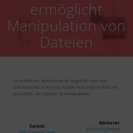
ermöglicht
Manipulation von
Dateien
Ein entfernter, authentisierter Angreifer kann eine
Schwachstelle in Red Hat Ansible Automation Platform
ausnutzen, um Dateien zu manipulieren.
Beitragsnavigation
Nächster:
Zurück:
Nächster
[UPDATE] [mittel]
Vorheriger
[NEU] [mittel] xpdf: