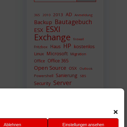
AD
2013
365
2010
Anmeldung
Bautagebuch
Backup
ESXI
ESX
Exchange
firewall
HP
Haus
kostenlos
Fritzbox
Microsoft
Linux
Migration
Office 365
Office
Open Source
OSX
Outlook
Sanierung
Powershell
SBS
Server
Security
Sicherheit
SIEM
Sicherung
Sophos
SSL
Ubuntu
Update
UTM
Upgrade
Veeam
VCSA
VCenter
VMWare
VPN
WAZUH
Ablehnen
Einstellungen ansehen