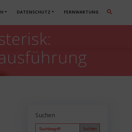
CH
DATENSCHUTZ
FERNWARTUNG
terisk:
eausführung
Suchen
Search
for: