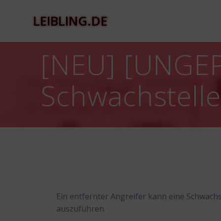
Zum
Inhalt
LEIBLING.DE
springen
[NEU] [UNGEP
Schwachstell
Ein entfernter Angreifer kann eine Schwach
auszuführen.