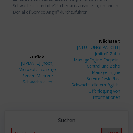
Schwachstelle in tribe29 checkmk ausnutzen, um einen
Denial of Service Angriff durchzuführen.
Beitragsnavigation
Nächster:
Nächster
[NEU] [UNGEPATCHT]
Beitrag:
[mittel] Zoho
Zurück:
ManageEngine Endpoint
Vorheriger
[UPDATE] [hoch]
Central und Zoho
Beitrag:
Microsoft Exchange
ManageEngine
Server: Mehrere
ServiceDesk Plus:
Schwachstellen
Schwachstelle ermöglicht
Offenlegung von
Informationen
Suchen
Search