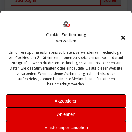
for:
Backup
AD
2013
365
2010
Anmeldung
ESXI
Bautagebuch
ESX
Exchange
HP
Haus
Fritzbox
firewall
Cookie-Zustimmung
Microsoft
kostenlos
Linux
Office
Migration
verwalten
Open Source
Office 365
OSX
Powershell
Outlook
Server
Um dir ein optimales Erlebnis zu bieten, verwenden wir Technologien
Sicherheit
Sanierung
Security
SBS
wie Cookies, um Geräteinformationen zu speichern und/oder darauf
Sophos
SSL
Ubuntu
SIEM
Sicherung
zuzugreifen. Wenn du diesen Technologien zustimmst, können wir
Update
UTM
Veeam
Daten wie das Surfverhalten oder eindeutige IDs auf dieser Website
VCSA
Upgrade
VCenter
verarbeiten. Wenn du deine Zustimmung nicht erteilst oder
Windows
VMWare
VPN
WAZUH
zurückziehst, können bestimmte Merkmale und Funktionen
Zertifikat
beeinträchtigt werden.
Akzeptieren
Ablehnen
© 2026 Leibling.de. Erstellt mit WordPress und dem
Highlight
Einstellungen ansehen
Theme