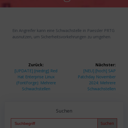
Ein Angreifer kann eine Schwachstelle in Paessler PRTG
ausnutzen, um Sicherheitsvorkehrungen zu umgehen.
Beitragsnavigation
Zurück:
Nächster:
Vorheriger
Nächster
[UPDATE] [niedrig] Red
[NEU] [hoch] SAP
Beitrag:
Beitrag:
Hat Enterprise Linux
Patchday November
(FontForge): Mehrere
2024: Mehrere
Schwachstellen
Schwachstellen
Suchen
Search
for: