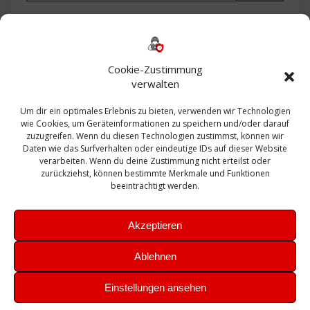
Backup
AD
2013
365
2010
Anmeldung
ESXI
Bautagebuch
ESX
Exchange
HP
Haus
Fritzbox
firewall
Cookie-Zustimmung
Microsoft
kostenlos
Linux
Office
Migration
verwalten
Open Source
Office 365
OSX
Powershell
Outlook
Server
Um dir ein optimales Erlebnis zu bieten, verwenden wir Technologien
Sicherheit
Sanierung
Security
SBS
wie Cookies, um Geräteinformationen zu speichern und/oder darauf
Sophos
SSL
Ubuntu
SIEM
Sicherung
zuzugreifen. Wenn du diesen Technologien zustimmst, können wir
Update
UTM
Veeam
Daten wie das Surfverhalten oder eindeutige IDs auf dieser Website
VCSA
Upgrade
VCenter
verarbeiten. Wenn du deine Zustimmung nicht erteilst oder
Windows
VMWare
VPN
WAZUH
zurückziehst, können bestimmte Merkmale und Funktionen
Zertifikat
beeinträchtigt werden.
Akzeptieren
Ablehnen
© 2026 Leibling.de. Erstellt mit WordPress und dem
Highlight
Einstellungen ansehen
Theme