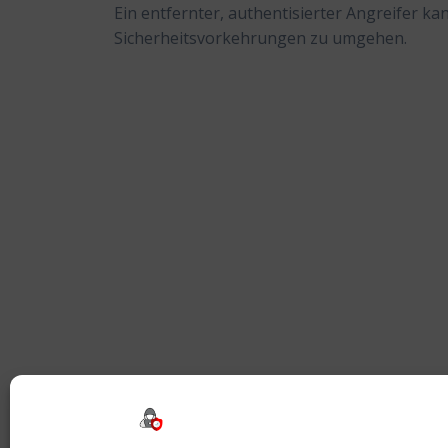
Ein entfernter, authentisierter Angreifer 
Sicherheitsvorkehrungen zu umgehen.
Beitragsnavigation