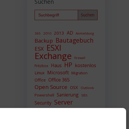
Suchen
Search
for:
AD
2013
365
2010
Anmeldung
Bautagebuch
Backup
ESXI
ESX
Exchange
firewall
HP
Haus
kostenlos
Fritzbox
Microsoft
Linux
Migration
Office 365
Office
Open Source
OSX
Outlook
Sanierung
Powershell
SBS
Server
Security
Sicherheit
SIEM
Sicherung
Sophos
SSL
Ubuntu
Update
UTM
Upgrade