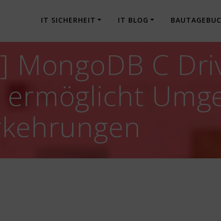
IT SICHERHEIT
IT BLOG
BAUTAGEBU
g] MongoDB C Driv
e ermöglicht Umg
orkehrungen