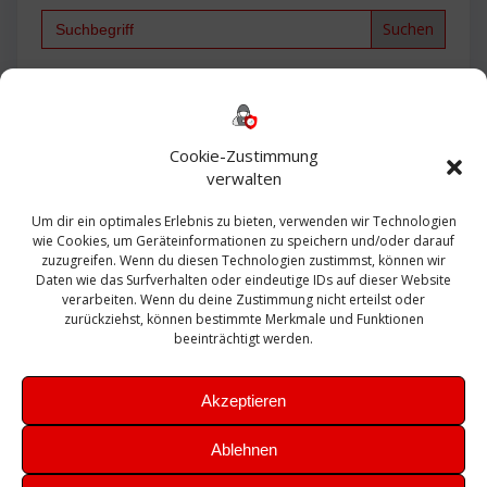
Search
for:
Backup
AD
2013
365
2010
Anmeldung
ESXI
Bautagebuch
ESX
Exchange
HP
Haus
Fritzbox
firewall
Cookie-Zustimmung
Microsoft
kostenlos
Linux
Office
Migration
verwalten
Open Source
Office 365
OSX
Powershell
Outlook
Server
Um dir ein optimales Erlebnis zu bieten, verwenden wir Technologien
Sicherheit
Sanierung
Security
SBS
wie Cookies, um Geräteinformationen zu speichern und/oder darauf
Sophos
SSL
Ubuntu
SIEM
Sicherung
zuzugreifen. Wenn du diesen Technologien zustimmst, können wir
Update
UTM
Veeam
Daten wie das Surfverhalten oder eindeutige IDs auf dieser Website
VCSA
Upgrade
VCenter
verarbeiten. Wenn du deine Zustimmung nicht erteilst oder
Windows
VMWare
VPN
WAZUH
zurückziehst, können bestimmte Merkmale und Funktionen
Zertifikat
beeinträchtigt werden.
Akzeptieren
Ablehnen
© 2026 Leibling.de. Erstellt mit WordPress und dem
Highlight