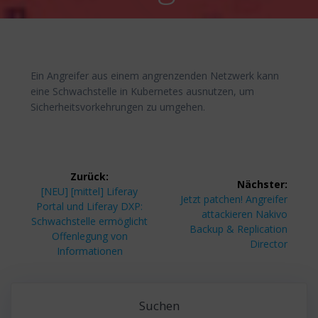
Ein Angreifer aus einem angrenzenden Netzwerk kann
eine Schwachstelle in Kubernetes ausnutzen, um
Sicherheitsvorkehrungen zu umgehen.
Beitragsnavigation
Zurück:
Nächster:
Vorheriger
[NEU] [mittel] Liferay
Nächster
Jetzt patchen! Angreifer
Beitrag:
Portal und Liferay DXP:
Beitrag:
attackieren Nakivo
Schwachstelle ermöglicht
Backup & Replication
Offenlegung von
Director
Informationen
Suchen