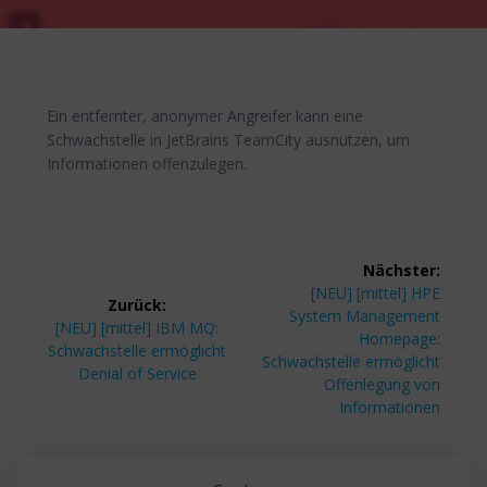
Ein entfernter, anonymer Angreifer kann eine
Schwachstelle in JetBrains TeamCity ausnutzen, um
Informationen offenzulegen.
Beitragsnavigation
Nächster:
Nächster
[NEU] [mittel] HPE
Zurück:
Beitrag:
System Management
Vorheriger
[NEU] [mittel] IBM MQ:
Homepage:
Beitrag:
Schwachstelle ermöglicht
Schwachstelle ermöglicht
Denial of Service
Offenlegung von
Informationen