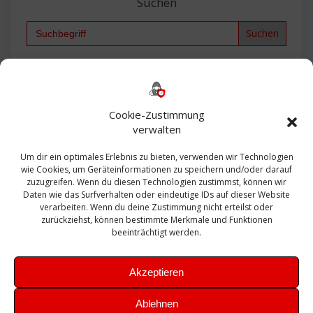
Suchen
Search
for:
Backup
AD
2013
365
2010
Anmeldung
ESXI
Bautagebuch
ESX
Exchange
HP
Haus
Fritzbox
firewall
Cookie-Zustimmung
Microsoft
kostenlos
Linux
Office
Migration
verwalten
Open Source
Office 365
OSX
Powershell
Outlook
Server
Um dir ein optimales Erlebnis zu bieten, verwenden wir Technologien
Sicherheit
Sanierung
Security
SBS
wie Cookies, um Geräteinformationen zu speichern und/oder darauf
Sophos
SSL
Ubuntu
SIEM
Sicherung
zuzugreifen. Wenn du diesen Technologien zustimmst, können wir
Update
UTM
Veeam
Daten wie das Surfverhalten oder eindeutige IDs auf dieser Website
VCSA
Upgrade
VCenter
verarbeiten. Wenn du deine Zustimmung nicht erteilst oder
Windows
VMWare
VPN
WAZUH
zurückziehst, können bestimmte Merkmale und Funktionen
Zertifikat
beeinträchtigt werden.
Akzeptieren
Ablehnen