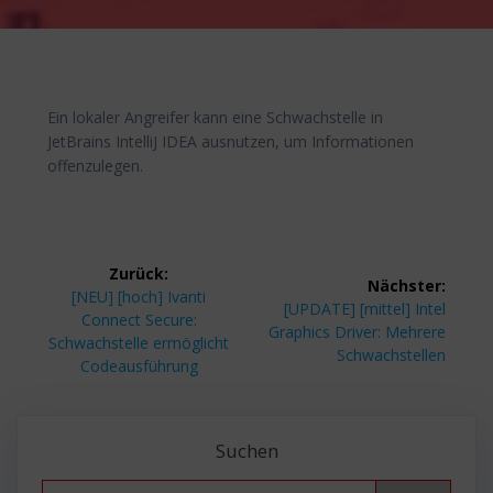
Ein lokaler Angreifer kann eine Schwachstelle in
JetBrains IntelliJ IDEA ausnutzen, um Informationen
offenzulegen.
Beitragsnavigation
Zurück:
Nächster:
Vorheriger
[NEU] [hoch] Ivanti
Nächster
[UPDATE] [mittel] Intel
Beitrag:
Connect Secure:
Beitrag:
Graphics Driver: Mehrere
Schwachstelle ermöglicht
Schwachstellen
Codeausführung
Suchen
Search