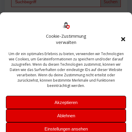
for:
Backup
AD
2013
365
2010
Anmeldung
ESXI
Bautagebuch
ESX
Exchange
HP
Haus
Fritzbox
firewall
Cookie-Zustimmung
Microsoft
kostenlos
Linux
Office
Migration
verwalten
Open Source
Office 365
OSX
Powershell
Outlook
Server
Um dir ein optimales Erlebnis zu bieten, verwenden wir Technologien
Sicherheit
Sanierung
Security
SBS
wie Cookies, um Geräteinformationen zu speichern und/oder darauf
Sophos
SSL
Ubuntu
SIEM
Sicherung
zuzugreifen. Wenn du diesen Technologien zustimmst, können wir
Update
UTM
Veeam
Daten wie das Surfverhalten oder eindeutige IDs auf dieser Website
VCSA
Upgrade
VCenter
verarbeiten. Wenn du deine Zustimmung nicht erteilst oder
Windows
VMWare
VPN
WAZUH
zurückziehst, können bestimmte Merkmale und Funktionen
Zertifikat
beeinträchtigt werden.
Akzeptieren
Ablehnen
© 2026 Leibling.de. Erstellt mit WordPress und dem
Highlight
Einstellungen ansehen
Theme