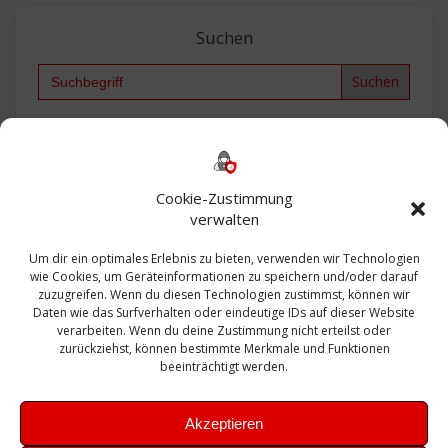
Suchen
Search
for:
Backup
AD
2013
365
2010
Anmeldung
ESXI
Bautagebuch
ESX
Exchange
HP
Haus
Fritzbox
firewall
Cookie-Zustimmung
Microsoft
kostenlos
Linux
Office
Migration
verwalten
Open Source
Office 365
OSX
Powershell
Outlook
Server
Um dir ein optimales Erlebnis zu bieten, verwenden wir Technologien
Sicherheit
Sanierung
Security
SBS
wie Cookies, um Geräteinformationen zu speichern und/oder darauf
Sophos
SSL
Ubuntu
SIEM
Sicherung
zuzugreifen. Wenn du diesen Technologien zustimmst, können wir
Update
UTM
Veeam
Daten wie das Surfverhalten oder eindeutige IDs auf dieser Website
VCSA
Upgrade
VCenter
verarbeiten. Wenn du deine Zustimmung nicht erteilst oder
Windows
VMWare
VPN
WAZUH
zurückziehst, können bestimmte Merkmale und Funktionen
Zertifikat
beeinträchtigt werden.
Akzeptieren