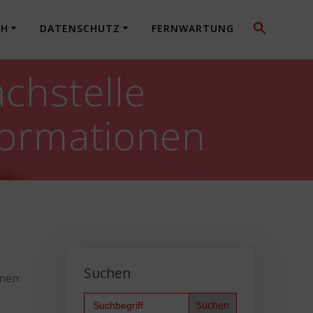
CH
DATENSCHUTZ
FERNWARTUNG
chstelle
formationen
Suchen
onen
Search
for: