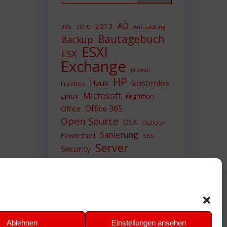
AD
2013
365
2010
Anmeldung
Bautagebuch
Backup
ESXI
ESX
Exchange
firewall
HP
Haus
kostenlos
Fritzbox
Microsoft
Linux
Migration
Office 365
Office
Open Source
OSX
Outlook
Sanierung
Powershell
SBS
Server
Security
Sicherheit
SIEM
Sicherung
Sophos
SSL
Ubuntu
Update
UTM
Upgrade
Veeam
VCSA
VCenter
VMWare
VPN
WAZUH
Ablehnen
Einstellungen ansehen