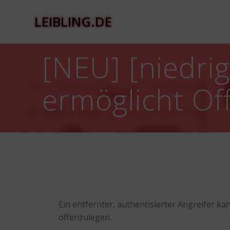
Zum
Inhalt
LEIBLING.DE
springen
[NEU] [niedri
ermöglicht Of
Ein entfernter, authentisierter Angreifer 
offenzulegen.